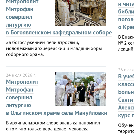
Митрополит
и чит
Митрофан
библи
совершил
погов
литургию
о Кре
в Богоявленском кафедральном соборе
В Енак
За богослужением пели взрослый,
№ 2 се
молодёжный архиерейский и младший хоры
лекций 
соборного храма.
26 июля 
24 июля 2026 г.
В уче
Митрополит
класс
Митрофан
Боль
совершил
Святи
литургию
Алекс
в Ольгинском храме села Мануйловки
курс 
В архипастырском слове владыка напомнил
Обучен
о том, что только вера делает человека
террит