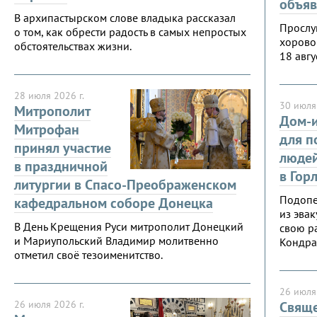
объяв
В архипастырском слове владыка рассказал
Прослу
о том, как обрести радость в самых непростых
хорово
обстоятельствах жизни.
18 авгу
28 июля 2026 г.
30 июля 
Митрополит
Дом-и
Митрофан
для 
принял участие
люде
в праздничной
в Гор
литургии в Спасо-Преображенском
Подопе
кафедральном соборе Донецка
из эва
В День Крещения Руси митрополит Донецкий
свою р
и Мариупольский Владимир молитвенно
Кондра
отметил своё тезоименитство.
26 июля 
26 июля 2026 г.
Свящ