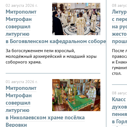
02 августа 2026 г.
08 авгус
Митрополит
Литур
Митрофан
с пер
совершил
на ру
литургию
жесто
в Богоявленском кафедральном соборе
прошл
За богослужением пели взрослый,
После л
молодёжный архиерейский и младший хоры
правос
соборного храма.
и Енак
гумани
стол.
01 августа 2026 г.
Митрополит
08 авгус
Митрофан
Класс
совершил
духов
литургию
пения
в Николаевском храме посёлка
в Гор
Веровки