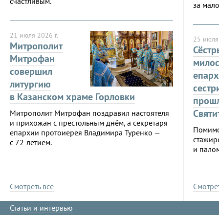
счастливым.
за мал
21 июля 2026 г.
25 июля 
Митрополит
Сёстр
Митрофан
мило
совершил
епарх
литургию
сестр
в Казанском храме Горловки
прошл
Святи
Митрополит Митрофан поздравил настоятеля
и прихожан с престольным днём, а секретаря
Помимо
епархии протоиерея Владимира Туренко —
стажир
с 72-летием.
и пало
Смотреть всё
Смотрет
Статьи и интервью