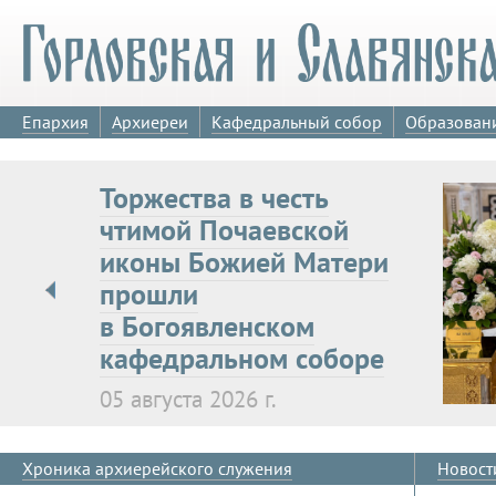
Епархия
Архиереи
Кафедральный собор
Образован
Торжества в честь
чтимой Почаевской
иконы Божией Матери
прошли
в Богоявленском
кафедральном соборе
05 августа 2026 г.
Богослужение возглавил митропо
Славянский Митрофан
Хроника архиерейского служения
Новост